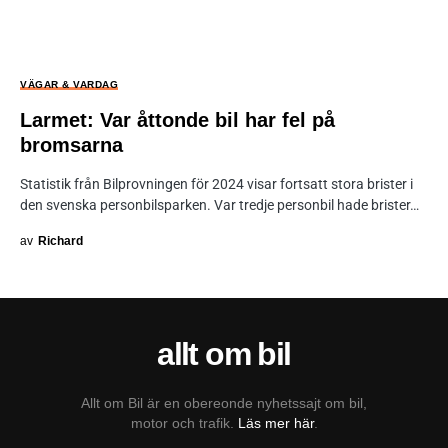
VÄGAR & VARDAG
Larmet: Var åttonde bil har fel på
bromsarna
Statistik från Bilprovningen för 2024 visar fortsatt stora brister i
den svenska personbilsparken. Var tredje personbil hade brister…
av
Richard
allt om bil
Allt om Bil är en obereonde nyhetssajt om bil,
motor och trafik.
Läs mer här
.