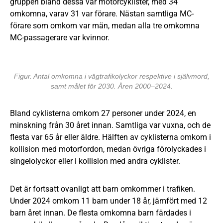
gruppen bland dessa var motorcyklister, med 34
omkomna, varav 31 var förare. Nästan samtliga MC-
förare som omkom var män, medan alla tre omkomna
MC-passagerare var kvinnor.
Figur. Antal omkomna i vägtrafikolyckor respektive i självmord,
samt målet för 2030. Åren 2000–2024.
Bland cyklisterna omkom 27 personer under 2024, en
minskning från 30 året innan. Samtliga var vuxna, och de
flesta var 65 år eller äldre. Hälften av cyklisterna omkom i
kollision med motorfordon, medan övriga förolyckades i
singelolyckor eller i kollision med andra cyklister.
Det är fortsatt ovanligt att barn omkommer i trafiken.
Under 2024 omkom 11 barn under 18 år, jämfört med 12
barn året innan. De flesta omkomna barn färdades i