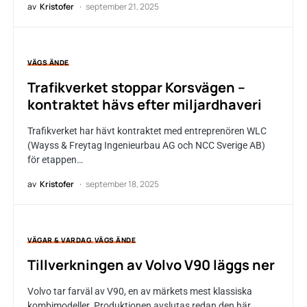
av
Kristofer
september 21, 2025
VÄGS ÄNDE
Trafikverket stoppar Korsvägen –
kontraktet hävs efter miljardhaveri
Trafikverket har hävt kontraktet med entreprenören WLC
(Wayss & Freytag Ingenieurbau AG och NCC Sverige AB)
för etappen…
av
Kristofer
september 18, 2025
VÄGAR & VARDAG
VÄGS ÄNDE
Tillverkningen av Volvo V90 läggs ner
Volvo tar farväl av V90, en av märkets mest klassiska
kombimodeller. Produktionen avslutas redan den här