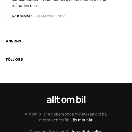
månaden och…
av
Kristofer
september 1, 2025
ANNONS
FÖLJ OSS
allt om bil
Allt om Bil är en obereonde nyhetssajt om bil,
motor och trafik.
Läs mer här
.
Copyright © Allt om Bil.
Integritetspolicy
.