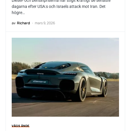
Diesel- och bensinpriserna har stigit kraftigt de senaste
dagarna efter USA:s och Israels attack mot Iran. Det
högre…
av
Richard
mars 9, 2026
VÄGS ÄNDE