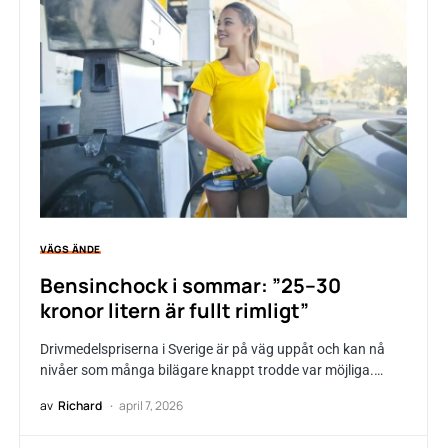
VÄGS ÄNDE
Bensinchock i sommar: ”25–30
kronor litern är fullt rimligt”
Drivmedelspriserna i Sverige är på väg uppåt och kan nå
nivåer som många bilägare knappt trodde var möjliga.…
av
Richard
april 7, 2026