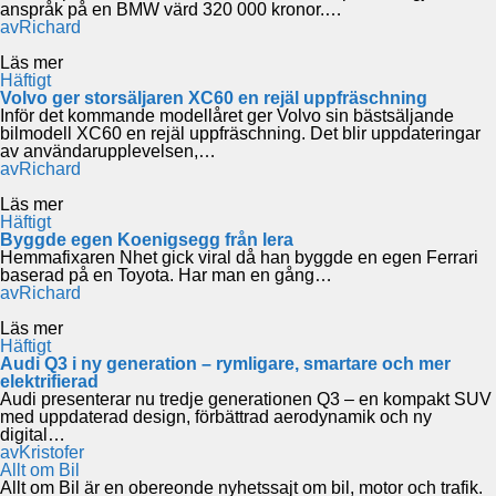
anspråk på en BMW värd 320 000 kronor.…
av
Richard
Läs mer
Häftigt
Volvo ger storsäljaren XC60 en rejäl uppfräschning
Inför det kommande modellåret ger Volvo sin bästsäljande
bilmodell XC60 en rejäl uppfräschning. Det blir uppdateringar
av användarupplevelsen,…
av
Richard
Läs mer
Häftigt
Byggde egen Koenigsegg från lera
Hemmafixaren Nhet gick viral då han byggde en egen Ferrari
baserad på en Toyota. Har man en gång…
av
Richard
Läs mer
Häftigt
Audi Q3 i ny generation – rymligare, smartare och mer
elektrifierad
Audi presenterar nu tredje generationen Q3 – en kompakt SUV
med uppdaterad design, förbättrad aerodynamik och ny
digital…
av
Kristofer
Allt om Bil
Allt om Bil är en obereonde nyhetssajt om bil, motor och trafik.