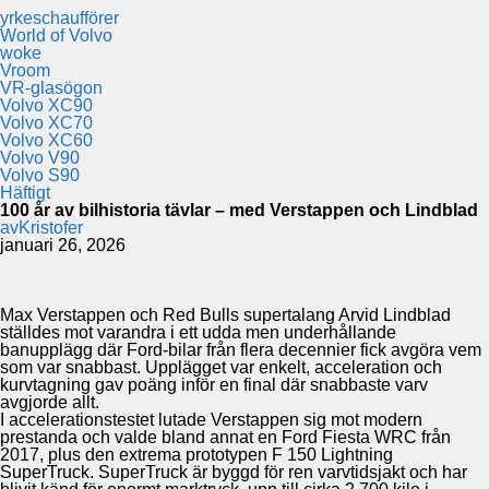
yrkeschaufförer
World of Volvo
woke
Vroom
VR-glasögon
Volvo XC90
Volvo XC70
Volvo XC60
Volvo V90
Volvo S90
Häftigt
100 år av bilhistoria tävlar – med Verstappen och Lindblad
av
Kristofer
januari 26, 2026
Max Verstappen och Red Bulls supertalang Arvid Lindblad
ställdes mot varandra i ett udda men underhållande
banupplägg där Ford-bilar från flera decennier fick avgöra vem
som var snabbast. Upplägget var enkelt, acceleration och
kurvtagning gav poäng inför en final där snabbaste varv
avgjorde allt.
I accelerationstestet lutade Verstappen sig mot modern
prestanda och valde bland annat en Ford Fiesta WRC från
2017, plus den extrema prototypen F 150 Lightning
SuperTruck. SuperTruck är byggd för ren varvtidsjakt och har