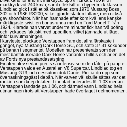
blivit känd för enormt marktryck, upp till cirka 2 700 kilo i
marktryck vid 240 km/h, samt effektsiffror i hypertruck-klassen.
Lindblad gick i stället på klassiker, som 1970 Mustang Boss
302 och 1986 RS200, vilket gjorde starten tuffare, men också
gav showfaktor. När han hamnade efter kom kvällens kanske
märkligaste twist, en bonusrunda med en Ford Model T från
1924. Klarade han varvet under tre minuter fick han två poäng
och lyckades faktiskt med uppgiften, vilket jämnade ut läget
inför kurvutmaningen.
I kurvtestet plockade Verstappen fram det allra färskaste i
gänget, nya Mustang Dark Horse SC, och satte 37,81 sekunder
på banan i segmentet. Modellen har presenterats som den
mest banfokuserade Dark Horse-varianten hittills och är en del
av Fords nya prestandasatsning.
Finalen blev sedan precis så intensiv som den låter på pappret.
Verstappen valde en Australian V8 Supercar, Lindblad tog en
Mustang GT3, och dessutom dök Daniel Ricciardo upp som
överraskningsgäst i depån. När varven väl skulle sättas var det
rookien som knep totalen, Lindblad noterades för 1:03 medan
Verstappen landade på 1:06, och därmed vann Lindblad hela
utmaningen trots att Verstappen hade övertaget i delmomenten.