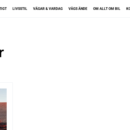
TIGT
LIVSSTIL
VÄGAR & VARDAG
VÄGS ÄNDE
OM ALLT OM BIL
K
r