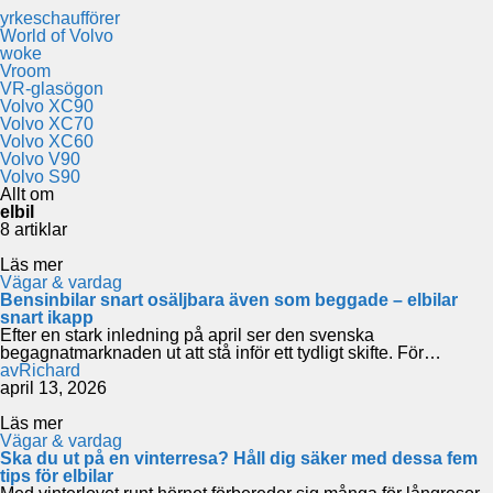
yrkeschaufförer
World of Volvo
woke
Vroom
VR-glasögon
Volvo XC90
Volvo XC70
Volvo XC60
Volvo V90
Volvo S90
Allt om
elbil
8 artiklar
Läs mer
Vägar & vardag
Bensinbilar snart osäljbara även som beggade – elbilar
snart ikapp
Efter en stark inledning på april ser den svenska
begagnatmarknaden ut att stå inför ett tydligt skifte. För…
av
Richard
april 13, 2026
Läs mer
Vägar & vardag
Ska du ut på en vinterresa? Håll dig säker med dessa fem
tips för elbilar