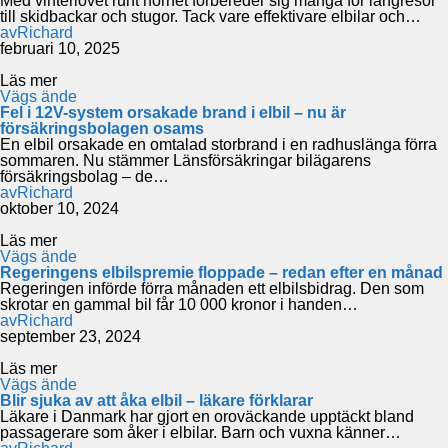
Med vinterlovet runt hörnet förbereder sig många för långresor
till skidbackar och stugor. Tack vare effektivare elbilar och…
av
Richard
februari 10, 2025
Läs mer
Vägs ände
Fel i 12V-system orsakade brand i elbil – nu är
försäkringsbolagen osams
En elbil orsakade en omtalad storbrand i en radhuslänga förra
sommaren. Nu stämmer Länsförsäkringar bilägarens
försäkringsbolag – de…
av
Richard
oktober 10, 2024
Läs mer
Vägs ände
Regeringens elbilspremie floppade – redan efter en månad
Regeringen införde förra månaden ett elbilsbidrag. Den som
skrotar en gammal bil får 10 000 kronor i handen…
av
Richard
september 23, 2024
Läs mer
Vägs ände
Blir sjuka av att åka elbil – läkare förklarar
Läkare i Danmark har gjort en oroväckande upptäckt bland
passagerare som åker i elbilar. Barn och vuxna känner…