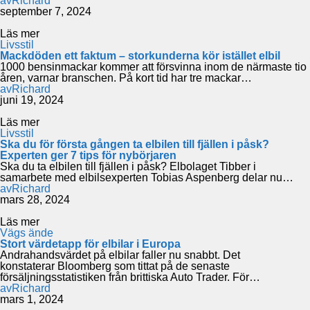
av
Richard
september 7, 2024
Läs mer
Livsstil
Mackdöden ett faktum – storkunderna kör istället elbil
1000 bensinmackar kommer att försvinna inom de närmaste tio
åren, varnar branschen. På kort tid har tre mackar…
av
Richard
juni 19, 2024
Läs mer
Livsstil
Ska du för första gången ta elbilen till fjällen i påsk?
Experten ger 7 tips för nybörjaren
Ska du ta elbilen till fjällen i påsk? Elbolaget Tibber i
samarbete med elbilsexperten Tobias Aspenberg delar nu…
av
Richard
mars 28, 2024
Läs mer
Vägs ände
Stort värdetapp för elbilar i Europa
Andrahandsvärdet på elbilar faller nu snabbt. Det
konstaterar Bloomberg som tittat på de senaste
försäljningsstatistiken från brittiska Auto Trader. För…
av
Richard
mars 1, 2024