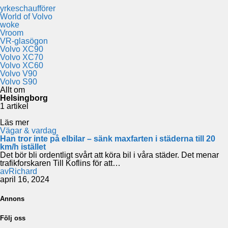
yrkeschaufförer
World of Volvo
woke
Vroom
VR-glasögon
Volvo XC90
Volvo XC70
Volvo XC60
Volvo V90
Volvo S90
Allt om
Helsingborg
1 artikel
Läs mer
Vägar & vardag
Han tror inte på elbilar – sänk maxfarten i städerna till 20
km/h istället
Det bör bli ordentligt svårt att köra bil i våra städer. Det menar
trafikforskaren Till Koflins för att…
av
Richard
april 16, 2024
Annons
Följ oss