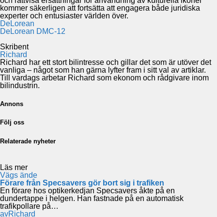
och rättvisa ersättningar för användning av kulturella ikoner
kommer säkerligen att fortsätta att engagera både juridiska
experter och entusiaster världen över.
DeLorean
DeLorean DMC-12
Skribent
Richard
Richard har ett stort bilintresse och gillar det som är utöver det
vanliga – något som han gärna lyfter fram i sitt val av artiklar.
Till vardags arbetar Richard som ekonom och rådgivare inom
bilindustrin.
Annons
Följ oss
Relaterade nyheter
Läs mer
Vägs ände
Förare från Specsavers gör bort sig i trafiken
En förare hos optikerkedjan Specsavers åkte på en
dundertappe i helgen. Han fastnade på en automatisk
trafikpollare på…
av
Richard