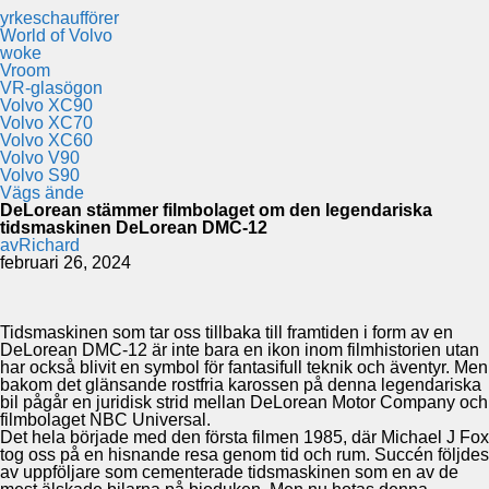
yrkeschaufförer
World of Volvo
woke
Vroom
VR-glasögon
Volvo XC90
Volvo XC70
Volvo XC60
Volvo V90
Volvo S90
Vägs ände
DeLorean stämmer filmbolaget om den legendariska
tidsmaskinen DeLorean DMC-12
av
Richard
februari 26, 2024
Tidsmaskinen som tar oss tillbaka till framtiden i form av en
DeLorean DMC-12 är inte bara en ikon inom filmhistorien utan
har också blivit en symbol för fantasifull teknik och äventyr. Men
bakom det glänsande rostfria karossen på denna legendariska
bil pågår en juridisk strid mellan DeLorean Motor Company och
filmbolaget NBC Universal.
Det hela började med den första filmen 1985, där Michael J Fox
tog oss på en hisnande resa genom tid och rum. Succén följdes
av uppföljare som cementerade tidsmaskinen som en av de