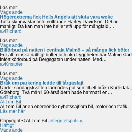
Läs mer
Vägs ände
Högerextrema fick Hells Angels att sluta vara woke
Tuffa skinnvästar och mullrande Harley Davidson. Det är
manligt. Då kan man inte heller stå upp för mångfald,…
av
Richard
Läs mer
Vägs ände
Bilförbud på natten i centrala Malmö – så många fick böter
För att minska nattligt buller och öka tryggheten har Malmö stad
infört körförbud på Bergsgatan under natten. Med…
av
Kristofer
Läs mer
Vägs ände
Bråk om parkering ledde till tårgasfajt
Under söndagskvällen larmades polisen till ett bråk i Kortedala,
Göteborg. Två män i 60-årsåldern hade hamnat i en…
av
Richard
Allt om Bil
Allt om Bil är en obereonde nyhetssajt om bil, motor och trafik.
Läs mer här
.
Copyright © Allt om Bil.
Integritetspolicy
.
Häftigt
Vägs ände