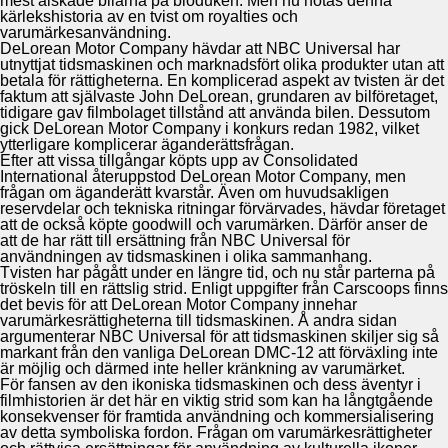
mest älskade bilarna på bioduken. Men nu hotas denna
kärlekshistoria av en tvist om royalties och
varumärkesanvändning.
DeLorean Motor Company hävdar att NBC Universal har
utnyttjat tidsmaskinen och marknadsfört olika produkter utan att
betala för rättigheterna. En komplicerad aspekt av tvisten är det
faktum att självaste John DeLorean, grundaren av bilföretaget,
tidigare gav filmbolaget tillstånd att använda bilen. Dessutom
gick DeLorean Motor Company i konkurs redan 1982, vilket
ytterligare komplicerar äganderättsfrågan.
Efter att vissa tillgångar köpts upp av Consolidated
International återuppstod DeLorean Motor Company, men
frågan om äganderätt kvarstår. Även om huvudsakligen
reservdelar och tekniska ritningar förvärvades, hävdar företaget
att de också köpte goodwill och varumärken. Därför anser de
att de har rätt till ersättning från NBC Universal för
användningen av tidsmaskinen i olika sammanhang.
Tvisten har pågått under en längre tid, och nu står parterna på
tröskeln till en rättslig strid. Enligt uppgifter från Carscoops finns
det bevis för att DeLorean Motor Company innehar
varumärkesrättigheterna till tidsmaskinen. Å andra sidan
argumenterar NBC Universal för att tidsmaskinen skiljer sig så
markant från den vanliga DeLorean DMC-12 att förväxling inte
är möjlig och därmed inte heller kränkning av varumärket.
För fansen av den ikoniska tidsmaskinen och dess äventyr i
filmhistorien är det här en viktig strid som kan ha långtgående
konsekvenser för framtida användning och kommersialisering
av detta symboliska fordon. Frågan om varumärkesrättigheter