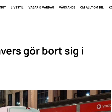
TIGT
LIVSSTIL
VÄGAR & VARDAG
VÄGS ÄNDE
OM ALLT OM BIL
K
ers gör bort sig i