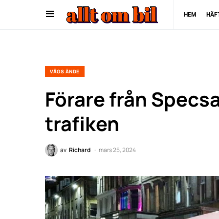
HEM
HÄF
VÄGS ÄNDE
Förare från Specsav
trafiken
av
Richard
mars 25, 2024