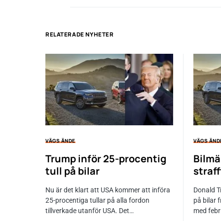
RELATERADE NYHETER
VÄGS ÄNDE
VÄGS ÄND
Trump inför 25-procentig
Bilmä
tull på bilar
straf
Nu är det klart att USA kommer att införa
Donald Tr
25-procentiga tullar på alla fordon
på bilar
tillverkade utanför USA. Det…
med febr