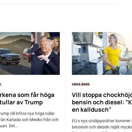
E
VÄGS ÄNDE
rkena som får höga
Vill stoppa chockhöj
ftullar av Trump
bensin och diesel: ”K
en kalldusch”
ump vill införa nya höga tullar
 från Kanada och Mexiko från och
EU:s nya utsläppsrätter kommer 
uari. Det…
bensinen och dieseln rejält mycke