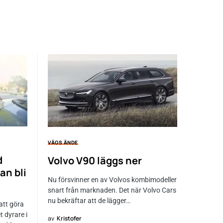
VÄGS ÄNDE
d
Volvo V90 läggs ner
an bli
Nu försvinner en av Volvos kombimodeller
snart från marknaden. Det när Volvo Cars
nu bekräftar att de lägger…
att göra
t dyrare i
av
Kristofer