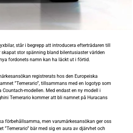
xbilar, står i begrepp att introducera efterträdaren till
skapat stor spänning bland bilentusiaster världen
 nya fordonets namn kan ha läckt ut i förtid.
umärkesansökan registrerats hos den Europeiska
namnet ”Temerario”, tillsammans med en logotyp som
 Countach-modellen. Med endast en ny modell i
orghini Temerario kommer att bli namnet på Huracans
anska förbehållsamma, men varumärkesansökan ger oss
net ”Temerario” bär med sig en aura av djärvhet och