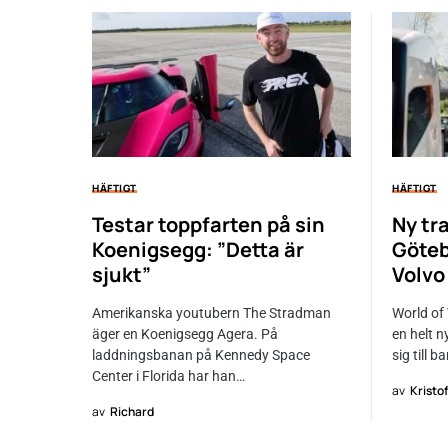
HÄFTIGT
HÄFTIGT
Testar toppfarten på sin
Ny tra
Koenigsegg: ”Detta är
Göteb
sjukt”
Volvo
Amerikanska youtubern The Stradman
World of
äger en Koenigsegg Agera. På
en helt n
laddningsbanan på Kennedy Space
sig till b
Center i Florida har han…
av
Kristo
av
Richard