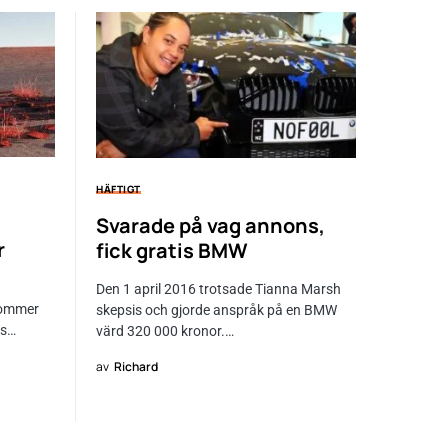
HÄFTIGT
Svarade på vag annons,
r
fick gratis BMW
Den 1 april 2016 trotsade Tianna Marsh
kommer
skepsis och gjorde anspråk på en BMW
as…
värd 320 000 kronor.…
av
Richard