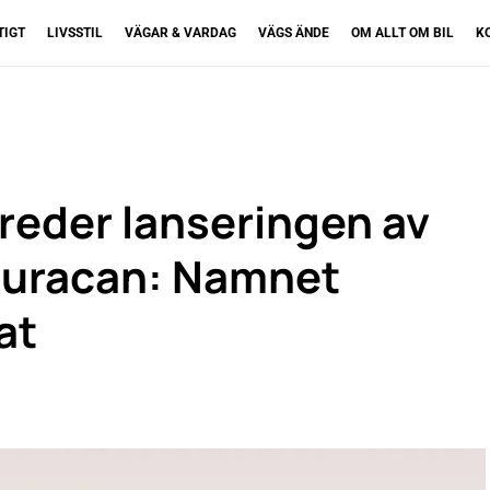
TIGT
LIVSSTIL
VÄGAR & VARDAG
VÄGS ÄNDE
OM ALLT OM BIL
K
reder lanseringen av
 Huracan: Namnet
at