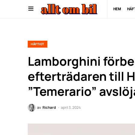
HEM
HÄF
HÄFTIGT
Lamborghini förbe
efterträdaren till
”Temerario” avslöj
av
Richard
april 3, 2024