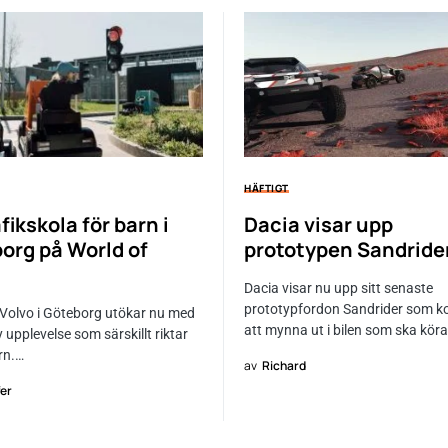
HÄFTIGT
fikskola för barn i
Dacia visar upp
org på World of
prototypen Sandride
Dacia visar nu upp sitt senaste
prototypfordon Sandrider som 
 Volvo i Göteborg utökar nu med
att mynna ut i bilen som ska kör
y upplevelse som särskillt riktar
arn.…
av
Richard
fer