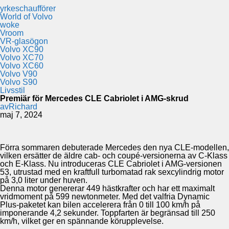
yrkeschaufförer
World of Volvo
woke
Vroom
VR-glasögon
Volvo XC90
Volvo XC70
Volvo XC60
Volvo V90
Volvo S90
Livsstil
Premiär för Mercedes CLE Cabriolet i AMG-skrud
av
Richard
maj 7, 2024
Förra sommaren debuterade Mercedes den nya CLE-modellen,
vilken ersätter de äldre cab- och coupé-versionerna av C-Klass
och E-Klass. Nu introduceras CLE Cabriolet i AMG-versionen
53, utrustad med en kraftfull turbomatad rak sexcylindrig motor
på 3,0 liter under huven.
Denna motor genererar 449 hästkrafter och har ett maximalt
vridmoment på 599 newtonmeter. Med det valfria Dynamic
Plus-paketet kan bilen accelerera från 0 till 100 km/h på
imponerande 4,2 sekunder. Toppfarten är begränsad till 250
km/h, vilket ger en spännande körupplevelse.