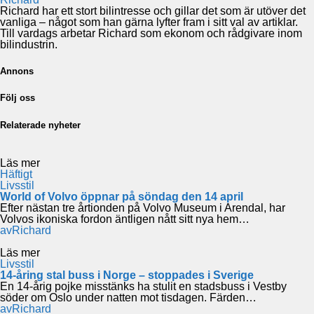
Richard har ett stort bilintresse och gillar det som är utöver det
vanliga – något som han gärna lyfter fram i sitt val av artiklar.
Till vardags arbetar Richard som ekonom och rådgivare inom
bilindustrin.
Annons
Följ oss
Relaterade nyheter
Läs mer
Häftigt
Livsstil
World of Volvo öppnar på söndag den 14 april
Efter nästan tre årtionden på Volvo Museum i Arendal, har
Volvos ikoniska fordon äntligen nått sitt nya hem…
av
Richard
Läs mer
Livsstil
14-åring stal buss i Norge – stoppades i Sverige
En 14-årig pojke misstänks ha stulit en stadsbuss i Vestby
söder om Oslo under natten mot tisdagen. Färden…
av
Richard