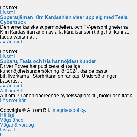
Läs mer
Livsstil
Superstjärnan Kim Kardashian visar upp sig med Tesla
Cybertruck
Den amerikanska supermodellen, och TV-personligheterna
Kim Kardashian är en av alla kändisar som tidigt har kunnat
lägga vantarna…
av
Richard
Läs mer
Livsstil
Subaru, Tesla och Kia har nöjdast kunder
Driver Power har publicerat sin årliga
kundnöjdhetsundersökning för 2024, där de bästa
biltillverkarna i Storbritannien rankas. Undersökningen
baseras…
av
Richard
Allt om Bil
Allt om Bil är en obereonde nyhetssajt om bil, motor och trafik.
Läs mer här
.
Copyright © Allt om Bil.
Integritetspolicy
.
Häftigt
Vägs ände
Vägar & vardag
Livsstil
0