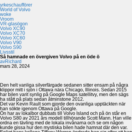
yrkeschaufförer
World of Volvo
woke
Vroom
VR-glasögon
Volvo XC90
Volvo XC70
Volvo XC60
Volvo V90
Volvo S90
Livsstil
Så hamnade en övergiven Volvo på en öde ö
av
Richard
mars 28, 2024
Den helt vanliga silverfärgade sedanen sitter ensam på några
klippor mitt i sjön i Ottawa nära Chicago, Illinois. Sedan 2015
har bilen varit synlig på Google Maps satellitvy, men den sägs
ha stått på plats sedan åtminstone 2012.
Det var Kevin Rault som gjorde den ovanliga upptäckten när
han sökte igenom Ottawa på Google.
Ön har av lokalbor dubbats till Volvo Island och på ön står en
Volvo S80 av 2021 års modell tillhörande Scott Mann. Han ville
ordna en tävling med de lokala invånarna och se om någon
kunde gissa hur den mystiska bilen hade hamnat där den var.