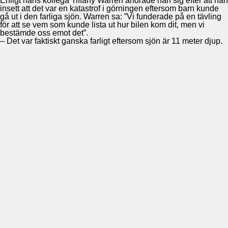
Enligt hans kollega Tiffany Warren ändrade han sig efter att han
insett att det var en katastrof i görningen eftersom barn kunde
gå ut i den farliga sjön. Warren sa: ”Vi funderade på en tävling
för att se vem som kunde lista ut hur bilen kom dit, men vi
bestämde oss emot det”.
– Det var faktiskt ganska farligt eftersom sjön är 11 meter djup.