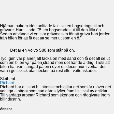
Hjärnan bakom idén anlitade faktiskt en bogseringsbil och
grävare. Han tillade: ”Bilen bogserades ut till den lilla ön.
Sedan använde vi en stor grävmaskin för att gräva bort jorden
från bilen för att få det att se mer ut som en ö.”
Det är en Volvo S80 som står på ön.
Tydligen var planen att täcka ön med sand och få det att se ut
som om bilen var på en strand men det hände aldrig. Trots att
bilen har varit fångad på ön i över ett decennium verkar den
vara i gott skick utan tecken på rost eller vattenskador.
Skribent
Richard
Richard har ett stort bilintresse och gillar det som är utöver det
vanliga – något som han gärna lyfter fram i sitt val av artiklar.
Till vardags arbetar Richard som ekonom och rådgivare inom
bilindustrin.
Annons