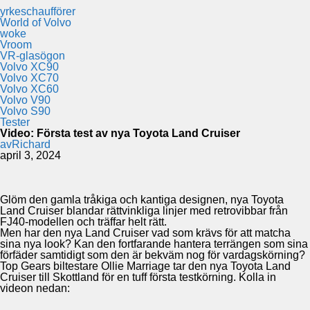
yrkeschaufförer
World of Volvo
woke
Vroom
VR-glasögon
Volvo XC90
Volvo XC70
Volvo XC60
Volvo V90
Volvo S90
Tester
Video: Första test av nya Toyota Land Cruiser
av
Richard
april 3, 2024
Glöm den gamla tråkiga och kantiga designen, nya Toyota
Land Cruiser blandar rättvinkliga linjer med retrovibbar från
FJ40-modellen och träffar helt rätt.
Men har den nya Land Cruiser vad som krävs för att matcha
sina nya look? Kan den fortfarande hantera terrängen som sina
förfäder samtidigt som den är bekväm nog för vardagskörning?
Top Gears biltestare Ollie Marriage tar den nya Toyota Land
Cruiser till Skottland för en tuff första testkörning. Kolla in
videon nedan: