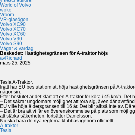
yrkeschaufförer
World of Volvo
woke
Vroom
VR-glasögon
Volvo XC90
Volvo XC70
Volvo XC60
Volvo V90
Volvo S90
Vägar & vardag
Beskedet: Hastighetsgränsen för A-traktor höjs
av
Richard
mars 25, 2025
Tesla A-Traktor.
Inatt har EU beslutat om att höja hastighetsgränsen på A-traktor
någonsin.
Efter beslutet är det klart att en A-traktor för köra i 45 km/h. 
– Det säkrar ungdomars möjlighet att röra sig, även där avstånde
EU ville höja åldersgränsen till 16 år. Det blir alltså inte av. Dä
– Det är bra att vi får en överenskommelse på plats som möjliggö
att stärka säkerheten, fortsätter Danielsson.
Nu ska bara de nya reglerna klubbas igenom officiellt.
A-traktor
Tesla