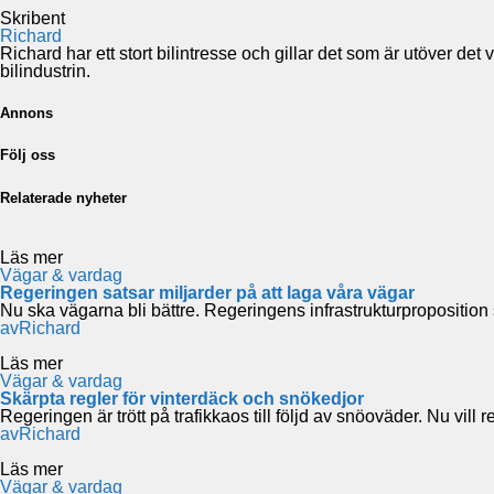
Skribent
Richard
Richard har ett stort bilintresse och gillar det som är utöver de
bilindustrin.
Annons
Följ oss
Relaterade nyheter
Läs mer
Vägar & vardag
Regeringen satsar miljarder på att laga våra vägar
Nu ska vägarna bli bättre. Regeringens infrastrukturpropositi
av
Richard
Läs mer
Vägar & vardag
Skärpta regler för vinterdäck och snökedjor
Regeringen är trött på trafikkaos till följd av snöoväder. Nu vill
av
Richard
Läs mer
Vägar & vardag