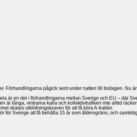
er. Förhandlingarna pågick sent under natten till tisdagen. Nu är
Det hela är en del i förhandlingarna mellan Sverige och EU – där S
n är långa, vintrarna kalla och kollektivtrafiken inte alltid räc
remot skärps utbildningskraven för att få köra A-traktor.
r för Sverige att få behålla 15 år som åldersgräns, och samtidigt