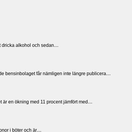
 att dricka alkohol och sedan…
ande bensinbolaget får nämligen inte längre publicera…
lket är en ökning med 11 procent jämfört med…
ronor i böter och är…