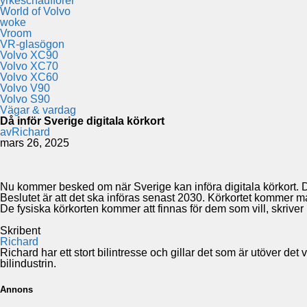
yrkeschaufförer
World of Volvo
woke
Vroom
VR-glasögon
Volvo XC90
Volvo XC70
Volvo XC60
Volvo V90
Volvo S90
Vägar & vardag
Då inför Sverige digitala körkort
av
Richard
mars 26, 2025
Nu kommer besked om när Sverige kan införa digitala körkort. D
Beslutet är att det ska införas senast 2030. Körkortet kommer m
De fysiska körkorten kommer att finnas för dem som vill, skriver
Skribent
Richard
Richard har ett stort bilintresse och gillar det som är utöver de
bilindustrin.
Annons