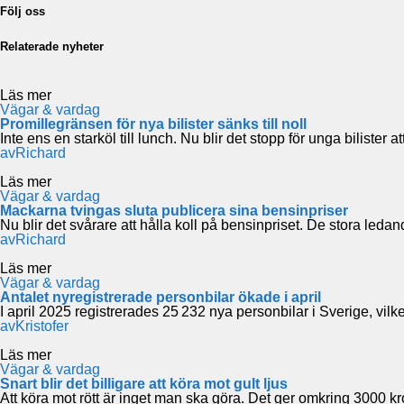
Följ oss
Relaterade nyheter
Läs mer
Vägar & vardag
Promillegränsen för nya bilister sänks till noll
Inte ens en starköl till lunch. Nu blir det stopp för unga bilister
av
Richard
Läs mer
Vägar & vardag
Mackarna tvingas sluta publicera sina bensinpriser
Nu blir det svårare att hålla koll på bensinpriset. De stora led
av
Richard
Läs mer
Vägar & vardag
Antalet nyregistrerade personbilar ökade i april
I april 2025 registrerades 25 232 nya personbilar i Sverige, vi
av
Kristofer
Läs mer
Vägar & vardag
Snart blir det billigare att köra mot gult ljus
Att köra mot rött är inget man ska göra. Det ger omkring 3000 k