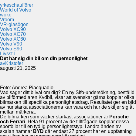
yrkeschaufförer
World of Volvo
woke
Vroom
VR-glasögon
Volvo XC90
Volvo XC70
Volvo XC60
Volvo V90
Volvo S90
Livsstil
Det här sig din bil om din personlighet
av
Kristofer
augusti 21, 2025
Foto: Andrea Piacquadio.
Vad säger ditt bilval om dig? En ny Sifo-undersökning, beställd
av bilförmedlaren Kvdbil, visar att svenskar gärna kopplar olika
bilmärken till specifika personlighetsdrag. Resultatet ger en bild
av hur starka associationerna kan vara och hur de skiljer sig åt
mellan märkena.
De bilmärken som väcker starkast associationer är
Porsche
och Ferrari
. Hela 91 procent av de tillfrågade kopplar dessa
sportbilar till en tydlig personlighetstyp. I andra änden av
skalan hamnar
BYD
där endast 27 procent har en uppfattning