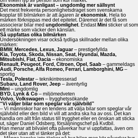
om vilken typ av person som kör märket.
Ekonomisk är vanligast – ungdomlig mer sällsynt
Det mest frekventa personlighetsdraget som svenskarna
kopplar till bilmärken är att ägaren är
ekonomisk
. Hela tio
märken förknippas med det epitetet. Däremot är det få som
associerar bilar med
ungdomlighet
. Endast
Mini
sticker ut som
ett märke som väcker den känslan.
Så uppfattas olika bilmärken
Undersökningen visar också tydliga skillnader mellan olika
märken:
BMW, Mercedes, Lexus, Jaguar
– prestigefyllda
Kia, Toyota, Skoda, Nissan, Seat, Hyundai, Mazda,
Mitsubishi, Fiat, Dacia
– ekonomiska
Renault, Peugeot, Ford, Citroen, Opel, Saab
– gammeldags
Audi, Porsche, Alfa Romeo, Ferrari, Lamborghini, MG
–
sportig
Tesla, Polestar
– teknikintresserad
Subaru, Land Rover, Jeep
– äventyrlig
Mini
– ungdomlig
BYD, Lynk & Co
– miljömedveten
Volvo, Volkswagen
– trygghetssökande
“Vi väljer bilar som speglar vår självbild”
– Vi människor har en tendens att välja bilar som speglar vår
självbild eller den bild vi vill att andra ska ha av oss. Det kan
handla om allt från status till trygghet eller en önskan att sticka
ut, säger Daniel Odsberg, försäljningschef på Kvdbil.
Han menar att bilvalet ofta påverkar hur vi uppfattas, även om
det sker utan att vi tänker på det: