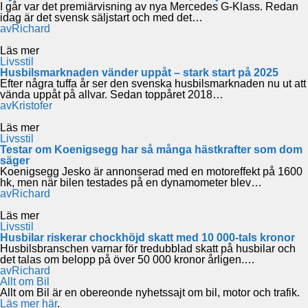
I går var det premiärvisning av nya Mercedes G-Klass. Redan
idag är det svensk säljstart och med det…
av
Richard
Läs mer
Livsstil
Husbilsmarknaden vänder uppåt – stark start på 2025
Efter några tuffa år ser den svenska husbilsmarknaden nu ut att
vända uppåt på allvar. Sedan toppåret 2018…
av
Kristofer
Läs mer
Livsstil
Testar om Koenigsegg har så många hästkrafter som dom
säger
Koenigsegg Jesko är annonserad med en motoreffekt på 1600
hk, men när bilen testades på en dynamometer blev…
av
Richard
Läs mer
Livsstil
Husbilar riskerar chockhöjd skatt med 10 000-tals kronor
Husbilsbranschen varnar för tredubblad skatt på husbilar och
det talas om belopp på över 50 000 kronor årligen.…
av
Richard
Allt om Bil
Allt om Bil är en obereonde nyhetssajt om bil, motor och trafik.
Läs mer här
.