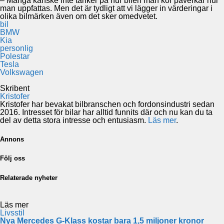
– Många kanske inte tänker på hur bilen man kör påverkar hur
man uppfattas. Men det är tydligt att vi lägger in värderingar i
olika bilmärken även om det sker omedvetet.
bil
BMW
Kia
personlig
Polestar
Tesla
Volkswagen
Skribent
Kristofer
Kristofer har bevakat bilbranschen och fordonsindustri sedan
2016. Intresset för bilar har alltid funnits där och nu kan du ta
del av detta stora intresse och entusiasm.
Läs mer
.
Annons
Följ oss
Relaterade nyheter
Läs mer
Livsstil
Nya Mercedes G-Klass kostar bara 1,5 miljoner kronor