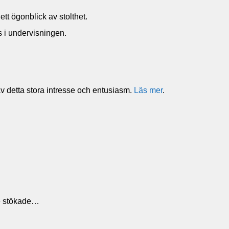
tt ögonblick av stolthet.
as i undervisningen.
 av detta stora intresse och entusiasm.
Läs mer
.
De stökade…