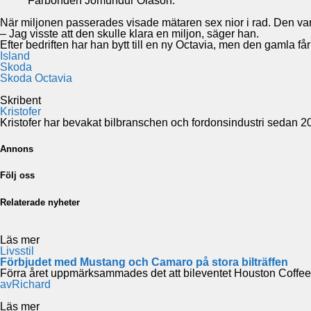
Fårbonden Jómundur Ólason.
När miljonen passerades visade mätaren sex nior i rad. Den var he
– Jag visste att den skulle klara en miljon, säger han.
Efter bedriften har han bytt till en ny Octavia, men den gamla få
Island
Skoda
Skoda Octavia
Skribent
Kristofer
Kristofer har bevakat bilbranschen och fordonsindustri sedan 2016
Annons
Följ oss
Relaterade nyheter
Läs mer
Livsstil
Förbjudet med Mustang och Camaro på stora bilträffen
Förra året uppmärksammades det att bileventet Houston Coffee &
av
Richard
Läs mer