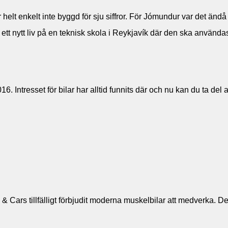
lt enkelt inte byggd för sju siffror. För Jómundur var det ändå e
r ett nytt liv på en teknisk skola i Reykjavík där den ska använd
. Intresset för bilar har alltid funnits där och nu kan du ta del
 Cars tillfälligt förbjudit moderna muskelbilar att medverka. 