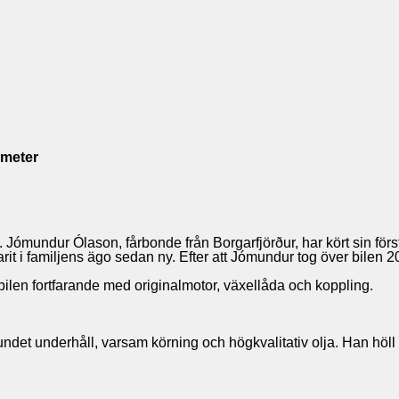
ometer
a. Jómundur Ólason, fårbonde från Borgarfjörður, har kört sin fö
arit i familjens ägo sedan ny. Efter att Jómundur tog över bilen
r bilen fortfarande med originalmotor, växellåda och koppling.
et underhåll, varsam körning och högkvalitativ olja. Han höll a