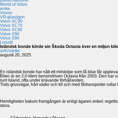
yrkeschaufförer
World of Volvo
woke
Vroom
VR-glasögon
Volvo XC90
Volvo XC70
Volvo XC60
Volvo V90
Volvo S90
Livsstil
Isländsk bonde körde sin Škoda Octavia över en miljon kil
av
Kristofer
augusti 20, 2025
En isländsk bonde har nått ett milstolpe som få bilar får upplev
Bilen är en 2,0-liters bensindriven Octavia från 2003. Den har v
runt Island, ofta under krävande förhållanden.
Trots grusvägar, hårt väder och till och med fårtransporter rulla
Hemligheten bakom framgången är enligt ägaren enkel: regelbund
stora.