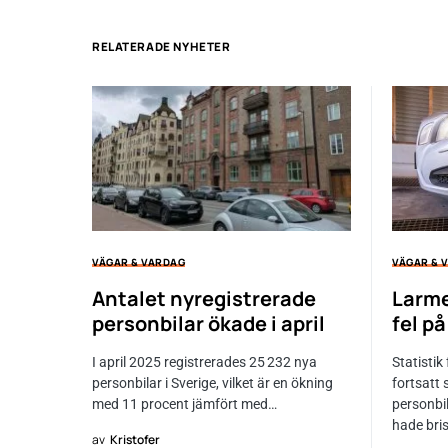
RELATERADE NYHETER
VÄGAR & VARDAG
VÄGAR & 
Antalet nyregistrerade
Larme
personbilar ökade i april
fel p
I april 2025 registrerades 25 232 nya
Statistik
personbilar i Sverige, vilket är en ökning
fortsatt 
med 11 procent jämfört med…
personbil
hade bri
av
Kristofer