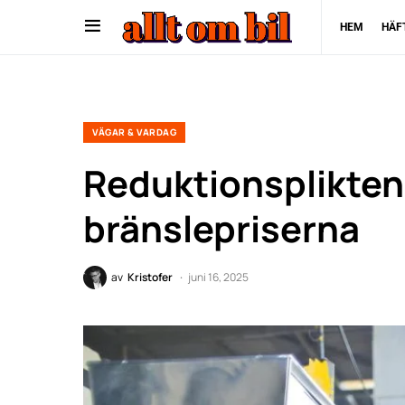
HEM
HÄF
VÄGAR & VARDAG
Reduktionsplikten h
bränslepriserna
av
Kristofer
juni 16, 2025