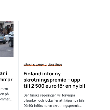
VÄGAR & VARDAG
VÄGS ÄNDE
ar i
Finland inför ny
ommar
skrotningspremie – upp
till 2 500 euro för en ny bil
 mest
don på
Den finska regeringen vill föryngra
kommer…
bilparken och locka fler att köpa nya bilar.
Därför införs nu en skrotningspremie…