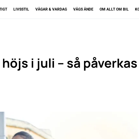
TIGT
LIVSSTIL
VÄGAR & VARDAG
VÄGS ÄNDE
OM ALLT OM BIL
K
öjs i juli – så påverkas