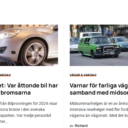
VARDAG
VÄGAR & VARDAG
t: Var åttonde bil har
Varnar för farliga väg
å bromsarna
samband med mids
 från Bilprovningen för 2024 visar
Midsommarhelgen är en av årets
stora brister i den svenska
intensiva resehelger med fler for
sparken. Var tredje personbil
vägarna än någonsin. Med det 
ster…
av
Richard