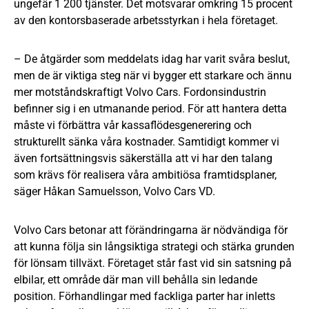
ungefär 1 200 tjänster. Det motsvarar omkring 15 procent
av den kontorsbaserade arbetsstyrkan i hela företaget.
– De åtgärder som meddelats idag har varit svåra beslut,
men de är viktiga steg när vi bygger ett starkare och ännu
mer motståndskraftigt Volvo Cars. Fordonsindustrin
befinner sig i en utmanande period. För att hantera detta
måste vi förbättra vår kassaflödesgenerering och
strukturellt sänka våra kostnader. Samtidigt kommer vi
även fortsättningsvis säkerställa att vi har den talang
som krävs för realisera våra ambitiösa framtidsplaner,
säger Håkan Samuelsson, Volvo Cars VD.
Volvo Cars betonar att förändringarna är nödvändiga för
att kunna följa sin långsiktiga strategi och stärka grunden
för lönsam tillväxt. Företaget står fast vid sin satsning på
elbilar, ett område där man vill behålla sin ledande
position. Förhandlingar med fackliga parter har inletts