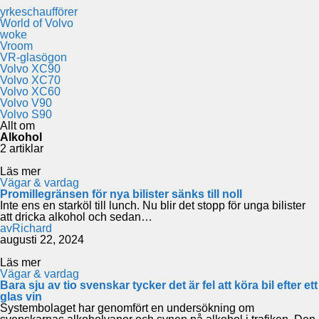
yrkeschaufförer
World of Volvo
woke
Vroom
VR-glasögon
Volvo XC90
Volvo XC70
Volvo XC60
Volvo V90
Volvo S90
Allt om
Alkohol
2 artiklar
Läs mer
Vägar & vardag
Promillegränsen för nya bilister sänks till noll
Inte ens en starköl till lunch. Nu blir det stopp för unga bilister
att dricka alkohol och sedan…
av
Richard
augusti 22, 2024
Läs mer
Vägar & vardag
Bara sju av tio svenskar tycker det är fel att köra bil efter ett
glas vin
Systembolaget har genomfört en undersökning om