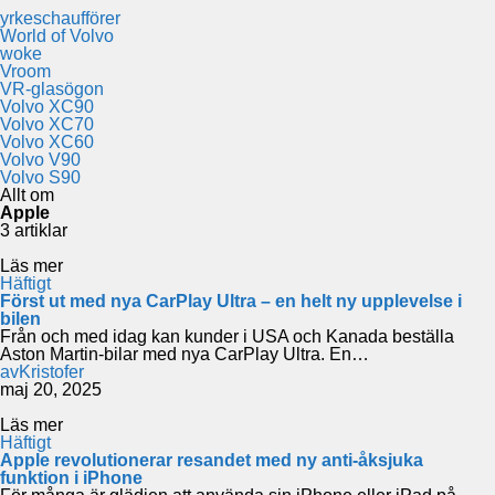
yrkeschaufförer
World of Volvo
woke
Vroom
VR-glasögon
Volvo XC90
Volvo XC70
Volvo XC60
Volvo V90
Volvo S90
Allt om
Apple
3 artiklar
Läs mer
Häftigt
Först ut med nya CarPlay Ultra – en helt ny upplevelse i
bilen
Från och med idag kan kunder i USA och Kanada beställa
Aston Martin-bilar med nya CarPlay Ultra. En…
av
Kristofer
maj 20, 2025
Läs mer
Häftigt
Apple revolutionerar resandet med ny anti-åksjuka
funktion i iPhone