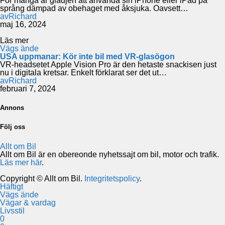
För många är glädjen att använda sin iPhone eller iPad på
språng dämpad av obehaget med åksjuka. Oavsett…
av
Richard
maj 16, 2024
Läs mer
Vägs ände
USA uppmanar: Kör inte bil med VR-glasögon
VR-headsetet Apple Vision Pro är den hetaste snackisen just
nu i digitala kretsar. Enkelt förklarat ser det ut…
av
Richard
februari 7, 2024
Annons
Följ oss
Allt om Bil
Allt om Bil är en obereonde nyhetssajt om bil, motor och trafik.
Läs mer här
.
Copyright © Allt om Bil.
Integritetspolicy
.
Häftigt
Vägs ände
Vägar & vardag
Livsstil
0