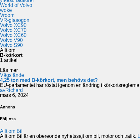
yrkeschaufförer
World of Volvo
woke
Vroom
VR-glasögon
Volvo XC90
Volvo XC70
Volvo XC60
Volvo V90
Volvo S90
Allt om
B-körkort
1 artikel
Läs mer
Vägs ände
4,25 ton med B-körkort, men behövs det?
EU-parlamentet har röstat igenom en ändring i körkortsreglerna
av
Richard
mars 6, 2024
Annons
Följ oss
Allt om Bil
Allt om Bil är en obereonde nyhetssajt om bil, motor och trafik.
L