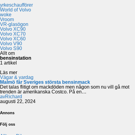
yrkeschaufförer
World of Volvo
woke
Vroom
VR-glasögon
Volvo XC90
Volvo XC70
Volvo XC60
Volvo V90
Volvo S90
Allt om
bensinstation
1 artikel
Läs mer
Vägar & vardag
Malmö får Sveriges största bensinmack
Det talas flitigt om mackdöden men någon som nu vill gå mot
trenden är amerikanska Costco. På en…
av
Richard
augusti 22, 2024
Annons
Följ oss