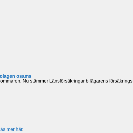
sbolagen osams
a sommaren. Nu stämmer Länsförsäkringar bilägarens försäkrin
äs mer här
.