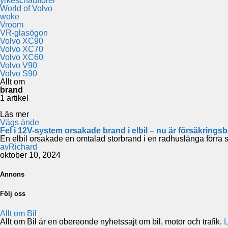
yrkeschaufförer
World of Volvo
woke
Vroom
VR-glasögon
Volvo XC90
Volvo XC70
Volvo XC60
Volvo V90
Volvo S90
Allt om
brand
1 artikel
Läs mer
Vägs ände
Fel i 12V-system orsakade brand i elbil – nu är försäkring
En elbil orsakade en omtalad storbrand i en radhuslänga förr
av
Richard
oktober 10, 2024
Annons
Följ oss
Allt om Bil
Allt om Bil är en obereonde nyhetssajt om bil, motor och trafik.
L