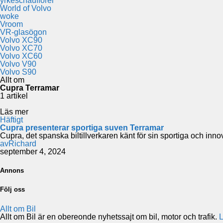
yrkeschaufförer
World of Volvo
woke
Vroom
VR-glasögon
Volvo XC90
Volvo XC70
Volvo XC60
Volvo V90
Volvo S90
Allt om
Cupra Terramar
1 artikel
Läs mer
Häftigt
Cupra presenterar sportiga suven Terramar
Cupra, det spanska biltillverkaren känt för sin sportiga och inn
av
Richard
september 4, 2024
Annons
Följ oss
Allt om Bil
Allt om Bil är en obereonde nyhetssajt om bil, motor och trafik.
L