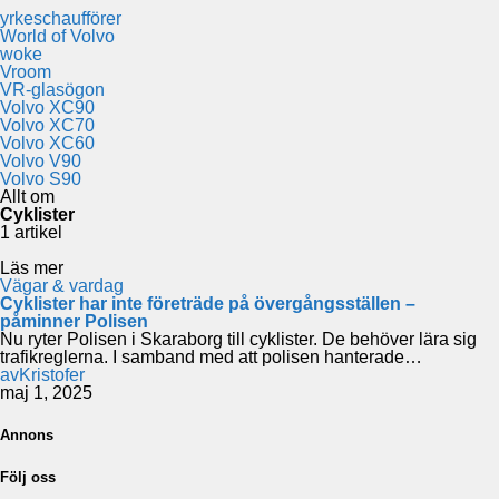
yrkeschaufförer
World of Volvo
woke
Vroom
VR-glasögon
Volvo XC90
Volvo XC70
Volvo XC60
Volvo V90
Volvo S90
Allt om
Cyklister
1 artikel
Läs mer
Vägar & vardag
Cyklister har inte företräde på övergångsställen –
påminner Polisen
Nu ryter Polisen i Skaraborg till cyklister. De behöver lära sig
trafikreglerna. I samband med att polisen hanterade…
av
Kristofer
maj 1, 2025
Annons
Följ oss