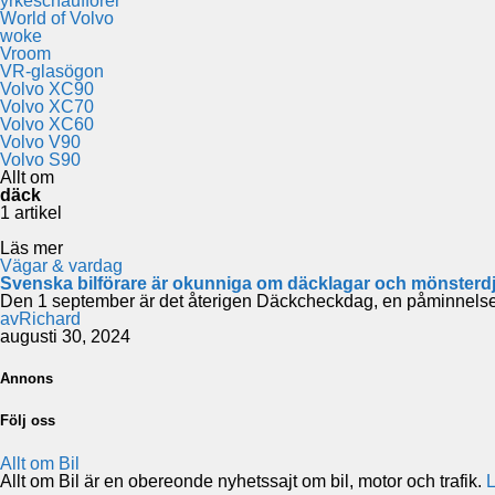
yrkeschaufförer
World of Volvo
woke
Vroom
VR-glasögon
Volvo XC90
Volvo XC70
Volvo XC60
Volvo V90
Volvo S90
Allt om
däck
1 artikel
Läs mer
Vägar & vardag
Svenska bilförare är okunniga om däcklagar och mönsterd
Den 1 september är det återigen Däckcheckdag, en påminnelse för
av
Richard
augusti 30, 2024
Annons
Följ oss
Allt om Bil
Allt om Bil är en obereonde nyhetssajt om bil, motor och trafik.
L