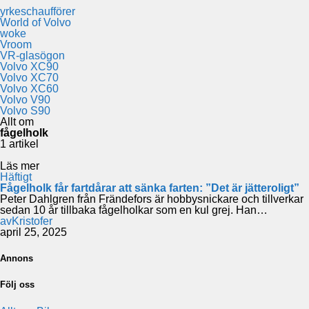
yrkeschaufförer
World of Volvo
woke
Vroom
VR-glasögon
Volvo XC90
Volvo XC70
Volvo XC60
Volvo V90
Volvo S90
Allt om
fågelholk
1 artikel
Läs mer
Häftigt
Fågelholk får fartdårar att sänka farten: ”Det är jätteroligt”
Peter Dahlgren från Frändefors är hobbysnickare och tillverkar
sedan 10 år tillbaka fågelholkar som en kul grej. Han…
av
Kristofer
april 25, 2025
Annons
Följ oss