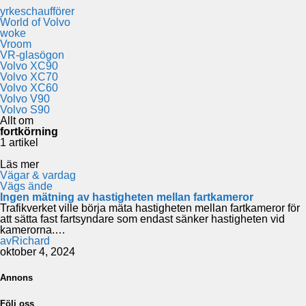
yrkeschaufförer
World of Volvo
woke
Vroom
VR-glasögon
Volvo XC90
Volvo XC70
Volvo XC60
Volvo V90
Volvo S90
Allt om
fortkörning
1 artikel
Läs mer
Vägar & vardag
Vägs ände
Ingen mätning av hastigheten mellan fartkameror
Trafikverket ville börja mäta hastigheten mellan fartkameror för
att sätta fast fartsyndare som endast sänker hastigheten vid
kamerorna.…
av
Richard
oktober 4, 2024
Annons
Följ oss