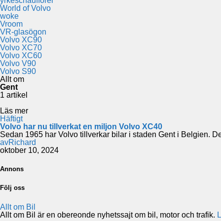
yrkeschaufförer
World of Volvo
woke
Vroom
VR-glasögon
Volvo XC90
Volvo XC70
Volvo XC60
Volvo V90
Volvo S90
Allt om
Gent
1 artikel
Läs mer
Häftigt
Volvo har nu tillverkat en miljon Volvo XC40
Sedan 1965 har Volvo tillverkar bilar i staden Gent i Belgien.
av
Richard
oktober 10, 2024
Annons
Följ oss
Allt om Bil
Allt om Bil är en obereonde nyhetssajt om bil, motor och trafik.
L