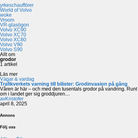
yrkeschaufförer
World of Volvo
woke
Vroom
VR-glasögon
Volvo XC90
Volvo XC70
Volvo XC60
Volvo V90
Volvo S90
Allt om
grodor
1 artikel
Läs mer
Vägar & vardag
Trafikverkets varning till bilister: Grodinvasion på gång
Våren är här – och med den tusentals grodor på vandring. Runt
om i landet ger sig groddjuren…
av
Kristofer
april 8, 2025
Annons
Följ oss