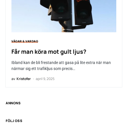
VÄGAR & VARDAG
Får man köra mot gult ljus?
Ibland kan de bli frestande att gasa på lite extra när man
närmar sig ett trafikljus som precis…
av
Kristofer
april 9, 2025
ANNONS
FÖLJ OSS