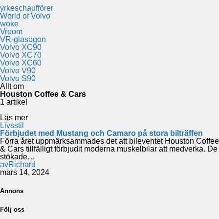
yrkeschaufförer
World of Volvo
woke
Vroom
VR-glasögon
Volvo XC90
Volvo XC70
Volvo XC60
Volvo V90
Volvo S90
Allt om
Houston Coffee & Cars
1 artikel
Läs mer
Livsstil
Förbjudet med Mustang och Camaro på stora bilträffen
Förra året uppmärksammades det att bileventet Houston Coffee
& Cars tillfälligt förbjudit moderna muskelbilar att medverka. De
stökade…
av
Richard
mars 14, 2024
Annons
Följ oss