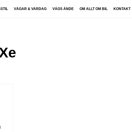
SSTIL
VÄGAR & VARDAG
VÄGS ÄNDE
OM ALLT OM BIL
KONTAKT
4Xe
I