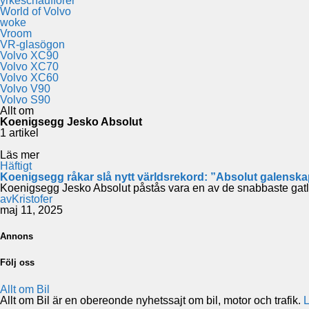
yrkeschaufförer
World of Volvo
woke
Vroom
VR-glasögon
Volvo XC90
Volvo XC70
Volvo XC60
Volvo V90
Volvo S90
Allt om
Koenigsegg Jesko Absolut
1 artikel
Läs mer
Häftigt
Koenigsegg råkar slå nytt världsrekord: ”Absolut galensk
Koenigsegg Jesko Absolut påstås vara en av de snabbaste gatl
av
Kristofer
maj 11, 2025
Annons
Följ oss
Allt om Bil
Allt om Bil är en obereonde nyhetssajt om bil, motor och trafik.
L