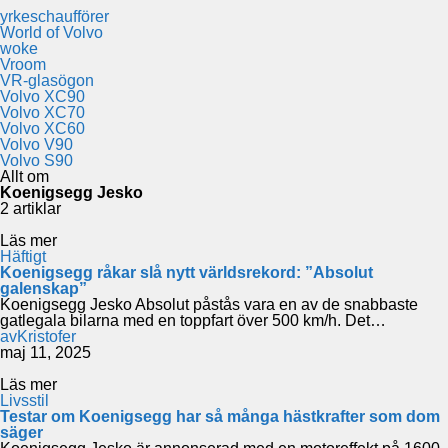
yrkeschaufförer
World of Volvo
woke
Vroom
VR-glasögon
Volvo XC90
Volvo XC70
Volvo XC60
Volvo V90
Volvo S90
Allt om
Koenigsegg Jesko
2 artiklar
Läs mer
Häftigt
Koenigsegg råkar slå nytt världsrekord: ”Absolut
galenskap”
Koenigsegg Jesko Absolut påstås vara en av de snabbaste
gatlegala bilarna med en toppfart över 500 km/h. Det…
av
Kristofer
maj 11, 2025
Läs mer
Livsstil
Testar om Koenigsegg har så många hästkrafter som dom
säger