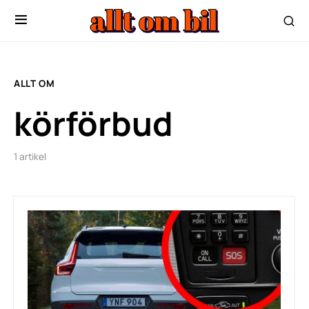
ALLT OM
körförbud
1 artikel