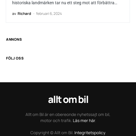
historiska landmärken tar nu ett steg mot att förbättra…
av
Richard
februari 6, 2024
ANNONS
FÖLJ OSS
allt om bil
Allt om Bil är en obereonde nyhetssajt om bil,
motor och trafik.
Läs mer här
.
Copyright © Allt om Bil.
Integritetspolicy
.