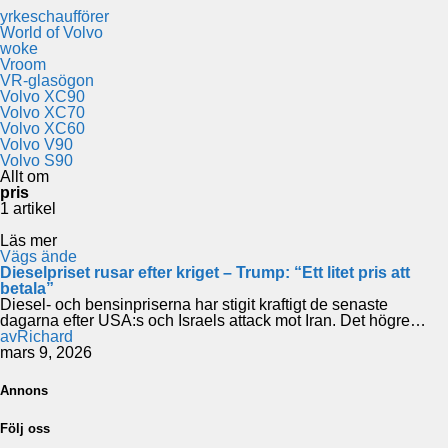
yrkeschaufförer
World of Volvo
woke
Vroom
VR-glasögon
Volvo XC90
Volvo XC70
Volvo XC60
Volvo V90
Volvo S90
Allt om
pris
1 artikel
Läs mer
Vägs ände
Dieselpriset rusar efter kriget – Trump: “Ett litet pris att
betala”
Diesel- och bensinpriserna har stigit kraftigt de senaste
dagarna efter USA:s och Israels attack mot Iran. Det högre…
av
Richard
mars 9, 2026
Annons
Följ oss