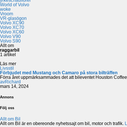
yrkeschaufförer
World of Volvo
woke
Vroom
VR-glasögon
Volvo XC90
Volvo XC70
Volvo XC60
Volvo V90
Volvo S90
Allt om
raggarbil
1 artikel
Läs mer
Livsstil
Förbjudet med Mustang och Camaro på stora bilträffen
Förra året uppmärksammades det att bileventet Houston Coffee &
av
Richard
mars 14, 2024
Annons
Följ oss
Allt om Bil
Allt om Bil är en obereonde nyhetssajt om bil, motor och trafik.
L