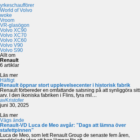
yrkeschaufförer
World of Volvo
woke
Vroom
VR-glasögon
Volvo XC90
Volvo XC70
Volvo XC60
Volvo V90
Volvo S90
Allt om
Renault
6 artiklar
Läs mer
Häftigt
Renault öppnar stort upplevelsecenter i historisk fabrik
Renault förbereder en omfattande satsning på att synliggöra sitt
arv. I den ikoniska fabriken i Flins, fyra mil…
av
Kristofer
juni 30, 2025
Läs mer
Vägs ände
Renault-VD Luca de Meo avgår: ”Dags att lämna över
stafettpinnen”
Luca de Meo, som lett Renault Group de senaste fem åren,