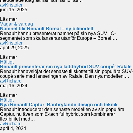
meddelade idag att han lämnar för att…
av
Kristofer
juni 15, 2025
Läs mer
Vägar & vardag
Namnet blir Renault Boreal – ny bilmodell
Renault har nu presenterat namnet på sin nya SUV i C-
segmentet som ska lanseras utanför Europa – Boreal.…
av
Kristofer
april 29, 2025
Läs mer
Häftigt
Renault presenterar sin nya laddhybrid SUV-coupé: Rafale
Renault har avslöjat det senaste tillskottet till sin populära SUV-
coupé serie med lanseringen av Rafale. Den nya modellen,…
av
Richard
maj 16, 2024
Läs mer
Häftigt
Nya Renault Captur: Banbrytande design och teknik
Renault introducerar den senaste modellen av sin populära
Captur, nu även som E-tech fullhybrid, som kombinerar
flexibilitet med…
av
Richard
april 4, 2024