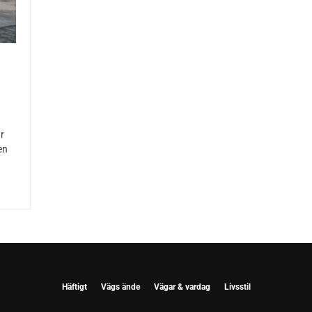
är
en
Häftigt
Vägs ände
Vägar & vardag
Livsstil