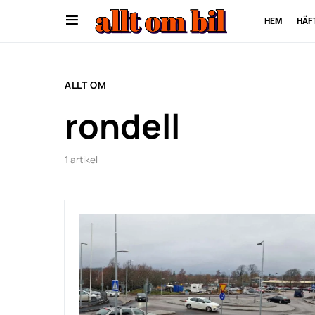
HEM
HÄF
ALLT OM
rondell
1 artikel