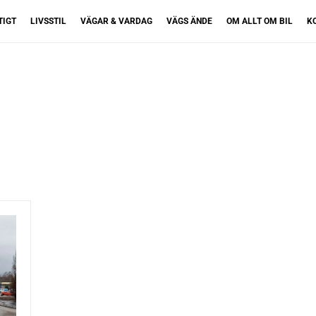
TIGT
LIVSSTIL
VÄGAR & VARDAG
VÄGS ÄNDE
OM ALLT OM BIL
K