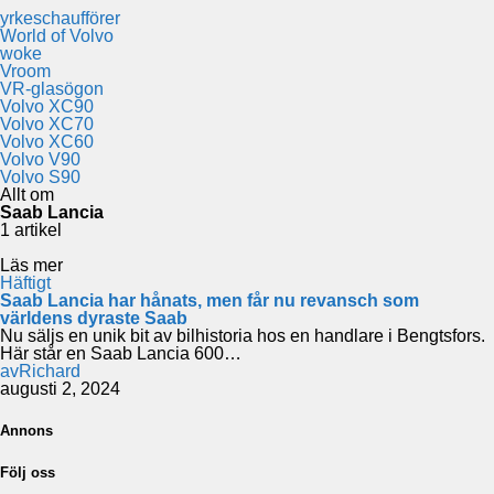
yrkeschaufförer
World of Volvo
woke
Vroom
VR-glasögon
Volvo XC90
Volvo XC70
Volvo XC60
Volvo V90
Volvo S90
Allt om
Saab Lancia
1 artikel
Läs mer
Häftigt
Saab Lancia har hånats, men får nu revansch som
världens dyraste Saab
Nu säljs en unik bit av bilhistoria hos en handlare i Bengtsfors.
Här står en Saab Lancia 600…
av
Richard
augusti 2, 2024
Annons
Följ oss