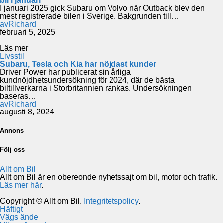
bil i januari
I januari 2025 gick Subaru om Volvo när Outback blev den
mest registrerade bilen i Sverige. Bakgrunden till…
av
Richard
februari 5, 2025
Läs mer
Livsstil
Subaru, Tesla och Kia har nöjdast kunder
Driver Power har publicerat sin årliga
kundnöjdhetsundersökning för 2024, där de bästa
biltillverkarna i Storbritannien rankas. Undersökningen
baseras…
av
Richard
augusti 8, 2024
Annons
Följ oss
Allt om Bil
Allt om Bil är en obereonde nyhetssajt om bil, motor och trafik.
Läs mer här
.
Copyright © Allt om Bil.
Integritetspolicy
.
Häftigt
Vägs ände