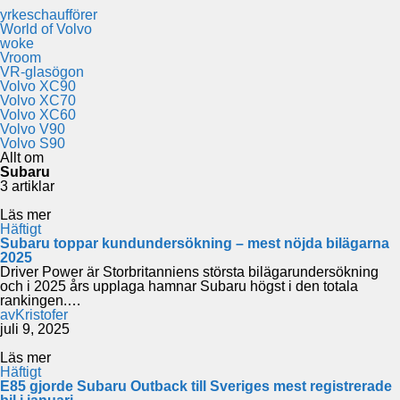
yrkeschaufförer
World of Volvo
woke
Vroom
VR-glasögon
Volvo XC90
Volvo XC70
Volvo XC60
Volvo V90
Volvo S90
Allt om
Subaru
3 artiklar
Läs mer
Häftigt
Subaru toppar kundundersökning – mest nöjda bilägarna
2025
Driver Power är Storbritanniens största bilägarundersökning
och i 2025 års upplaga hamnar Subaru högst i den totala
rankingen.…
av
Kristofer
juli 9, 2025
Läs mer
Häftigt
E85 gjorde Subaru Outback till Sveriges mest registrerade