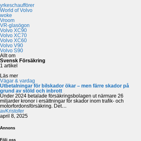
yrkeschaufförer
World of Volvo
woke
Vroom
VR-glasögon
Volvo XC90
Volvo XC70
Volvo XC60
Volvo V90
Volvo S90
Allt om
Svensk Försäkring
1 artikel
Läs mer
Vägar & vardag
Utbetalningar för bilskador ökar – men färre skador på
grund av stöld och inbrott
Under 2024 betalade försäkringsbolagen ut närmare 26
miljarder kronor i ersättningar för skador inom trafik- och
motorfordonsförsäkring. Det…
av
Kristofer
april 8, 2025
Annons
Följ oss