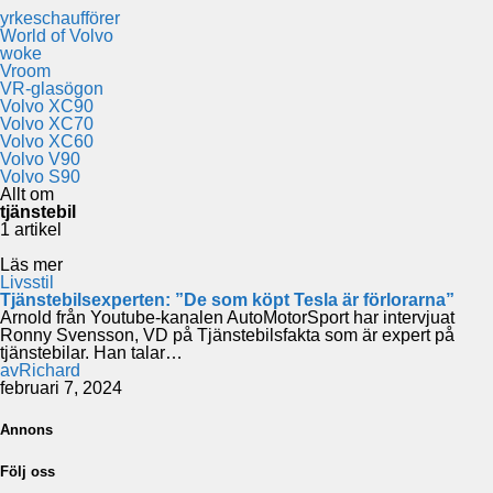
yrkeschaufförer
World of Volvo
woke
Vroom
VR-glasögon
Volvo XC90
Volvo XC70
Volvo XC60
Volvo V90
Volvo S90
Allt om
tjänstebil
1 artikel
Läs mer
Livsstil
Tjänstebilsexperten: ”De som köpt Tesla är förlorarna”
Arnold från Youtube-kanalen AutoMotorSport har intervjuat
Ronny Svensson, VD på Tjänstebilsfakta som är expert på
tjänstebilar. Han talar…
av
Richard
februari 7, 2024
Annons
Följ oss