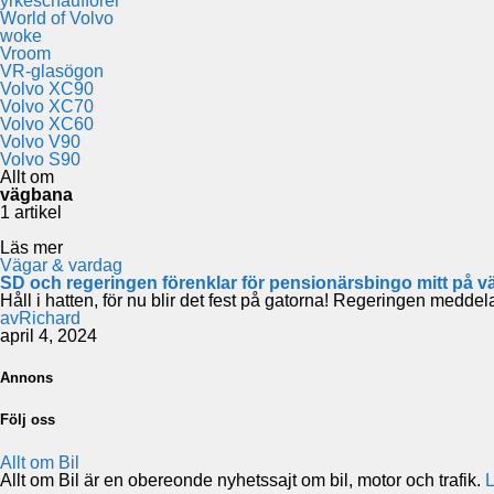
yrkeschaufförer
World of Volvo
woke
Vroom
VR-glasögon
Volvo XC90
Volvo XC70
Volvo XC60
Volvo V90
Volvo S90
Allt om
vägbana
1 artikel
Läs mer
Vägar & vardag
SD och regeringen förenklar för pensionärsbingo mitt på 
Håll i hatten, för nu blir det fest på gatorna! Regeringen medde
av
Richard
april 4, 2024
Annons
Följ oss
Allt om Bil
Allt om Bil är en obereonde nyhetssajt om bil, motor och trafik.
L