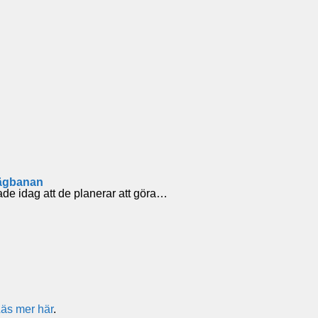
vägbanan
lade idag att de planerar att göra…
äs mer här
.