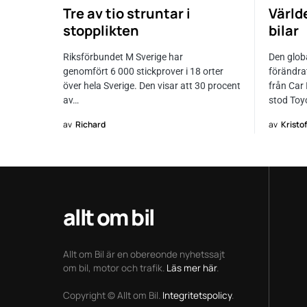
Tre av tio struntar i
Värld
stopplikten
bilar
Riksförbundet M Sverige har
Den globa
genomfört 6 000 stickprover i 18 orter
förändrat
över hela Sverige. Den visar att 30 procent
från Car 
av…
stod Toy
av
Richard
av
Kristo
allt om bil
Allt om Bil är en obereonde nyhetssajt
om bil, motor och trafik.
Läs mer här
.
Copyright © Allt om Bil.
Integritetspolicy
.