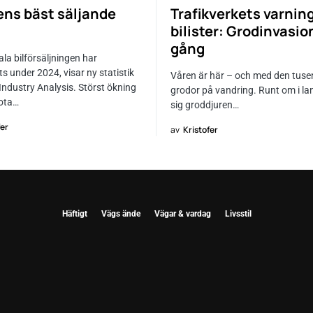
ens bäst säljande
Trafikverkets varning 
bilister: Grodinvasio
gång
la bilförsäljningen har
s under 2024, visar ny statistik
Våren är här – och med den tuse
Industry Analysis. Störst ökning
grodor på vandring. Runt om i la
ota…
sig groddjuren…
fer
av
Kristofer
Häftigt
Vägs ände
Vägar & vardag
Livsstil