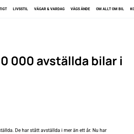
TIGT
LIVSSTIL
VÄGAR & VARDAG
VÄGS ÄNDE
OM ALLT OM BIL
K
0 000 avställda bilar i
ällda. De har stått avställda i mer än ett år. Nu har