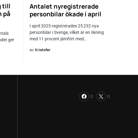
till
Antalet nyregistrerade
n på
personbilar ökade i april
I april 2025 registrerades 25 232 nya
personbilar i Sverige, vilket är en ökning
ntals
med 11 procent jämfört med…
ndet ger
av
Kristofer
0
0