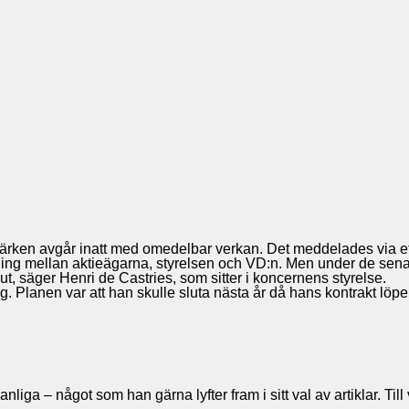
ilmärken avgår inatt med omedelbar verkan. Det meddelades via e
sning mellan aktieägarna, styrelsen och VD:n. Men under de sena
lut, säger Henri de Castries, som sitter i koncernens styrelse.
ng. Planen var att han skulle sluta nästa år då hans kontrakt l
t vanliga – något som han gärna lyfter fram i sitt val av artiklar