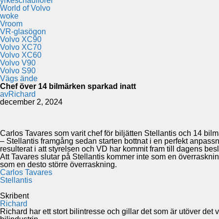
yrkeschaufförer
World of Volvo
woke
Vroom
VR-glasögon
Volvo XC90
Volvo XC70
Volvo XC60
Volvo V90
Volvo S90
Vägs ände
Chef över 14 bilmärken sparkad inatt
av
Richard
december 2, 2024
Carlos Tavares som varit chef för biljätten Stellantis och 14 b
– Stellantis framgång sedan starten bottnat i en perfekt anpas
resulterat i att styrelsen och VD har kommit fram till dagens bes
Att Tavares slutar på Stellantis kommer inte som en överraskni
som en desto större överraskning.
Carlos Tavares
Stellantis
Skribent
Richard
Richard har ett stort bilintresse och gillar det som är utöver de