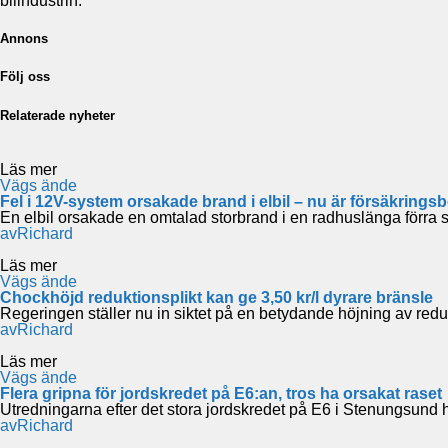
bilindustrin.
Annons
Följ oss
Relaterade nyheter
Läs mer
Vägs ände
Fel i 12V-system orsakade brand i elbil – nu är försäkring
En elbil orsakade en omtalad storbrand i en radhuslänga förr
av
Richard
Läs mer
Vägs ände
Chockhöjd reduktionsplikt kan ge 3,50 kr/l dyrare bränsle
Regeringen ställer nu in siktet på en betydande höjning av redukt
av
Richard
Läs mer
Vägs ände
Flera gripna för jordskredet på E6:an, tros ha orsakat raset
Utredningarna efter det stora jordskredet på E6 i Stenungsund h
av
Richard