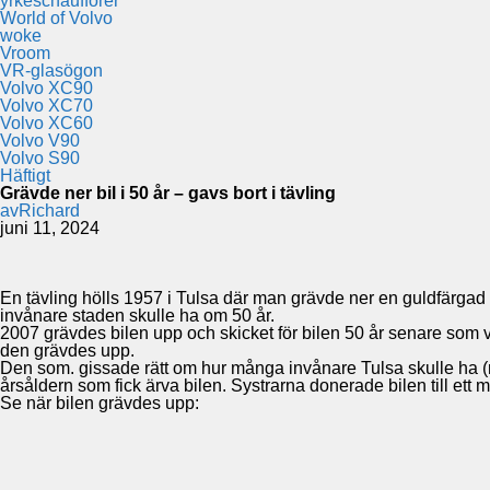
yrkeschaufförer
World of Volvo
woke
Vroom
VR-glasögon
Volvo XC90
Volvo XC70
Volvo XC60
Volvo V90
Volvo S90
Häftigt
Grävde ner bil i 50 år – gavs bort i tävling
av
Richard
juni 11, 2024
En tävling hölls 1957 i Tulsa där man grävde ner en guldfärgad
invånare staden skulle ha om 50 år.
2007 grävdes bilen upp och skicket för bilen 50 år senare som va
den grävdes upp.
Den som. gissade rätt om hur många invånare Tulsa skulle ha (
årsåldern som fick ärva bilen. Systrarna donerade bilen till ett
Se när bilen grävdes upp: