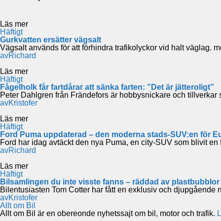
Läs mer
Häftigt
Gurkvatten ersätter vägsalt
Vägsalt används för att förhindra trafikolyckor vid halt väglag. me
av
Richard
Läs mer
Häftigt
Fågelholk får fartdårar att sänka farten: ”Det är jätteroligt”
Peter Dahlgren från Frändefors är hobbysnickare och tillverkar 
av
Kristofer
Läs mer
Häftigt
Ford Puma uppdaterad – den moderna stads-SUV:en för E
Ford har idag avtäckt den nya Puma, en city-SUV som blivit en
av
Richard
Läs mer
Häftigt
Bilsamlingen du inte visste fanns – räddad av plastbubblor
Bilentusiasten Tom Cotter har fått en exklusiv och djupgående r
av
Kristofer
Allt om Bil
Allt om Bil är en obereonde nyhetssajt om bil, motor och trafik.
L