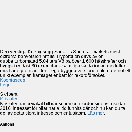
Den verkliga Koenigsegg Sadair’s Spear är märkets mest
extrema banversion hittills. Hyperbilen drivs av en
dubbelturbomatad 5,0-liters V8 på över 1 600 hästkrafter och
byggs i endast 30 exemplar – samtliga sålda innan modellen
ens hade premiär. Den Lego-byggda versionen blir däremot ett
unikt exemplar, framtaget enbart för rekordförsöket.
Koenigsegg
Lego
Skribent
Kristofer
Kristofer har bevakat bilbranschen och fordonsindustri sedan
2016. Intresset för bilar har alltid funnits där och nu kan du ta
del av detta stora intresse och entusiasm.
Läs mer
.
Annons