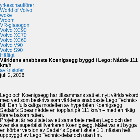
yrkeschaufförer
World of Volvo
woke
Vroom
VR-glasögon
Volvo XC90
Volvo XC70
Volvo XC60
Volvo V90
Volvo S90
Häftigt
Världens snabbaste Koenigsegg byggd i Lego: Nådde 111
km/h
av
Kristofer
juli 2, 2026
Lego och Koenigsegg har tillsammans satt ett nytt världsrekord
med vad som beskrivs som världens snabbaste Lego Technic-
bil. Den fullskaliga modellen av hyperbilen Koenigsegg
Sadair’s Spear nådde en toppfart på 111 km/h – med en riktig
förare bakom ratten.
Projektet är resultatet av ett samarbete mellan Lego och den
svenska superbilstillverkaren Koenigsegg. Målet var att bygga
en körbar version av Sadair’s Spear i skala 1:1, nästan helt
uppbyggd av Lego Technic-delar och utan lim.