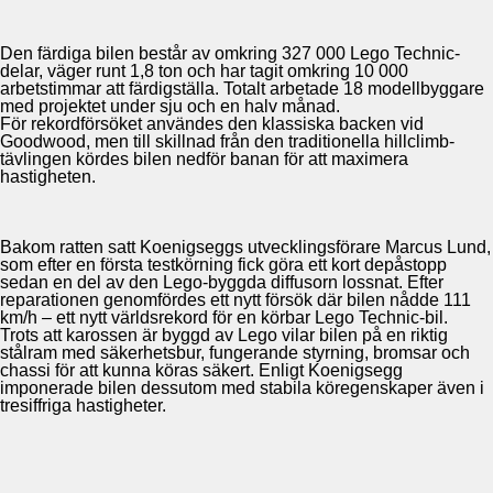
Den färdiga bilen består av omkring 327 000 Lego Technic-
delar, väger runt 1,8 ton och har tagit omkring 10 000
arbetstimmar att färdigställa. Totalt arbetade 18 modellbyggare
med projektet under sju och en halv månad.
För rekordförsöket användes den klassiska backen vid
Goodwood, men till skillnad från den traditionella hillclimb-
tävlingen kördes bilen nedför banan för att maximera
hastigheten.
Bakom ratten satt Koenigseggs utvecklingsförare Marcus Lund,
som efter en första testkörning fick göra ett kort depåstopp
sedan en del av den Lego-byggda diffusorn lossnat. Efter
reparationen genomfördes ett nytt försök där bilen nådde 111
km/h – ett nytt världsrekord för en körbar Lego Technic-bil.
Trots att karossen är byggd av Lego vilar bilen på en riktig
stålram med säkerhetsbur, fungerande styrning, bromsar och
chassi för att kunna köras säkert. Enligt Koenigsegg
imponerade bilen dessutom med stabila köregenskaper även i
tresiffriga hastigheter.